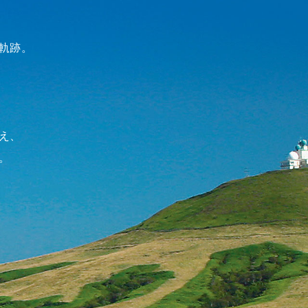
軌跡。
え、
。