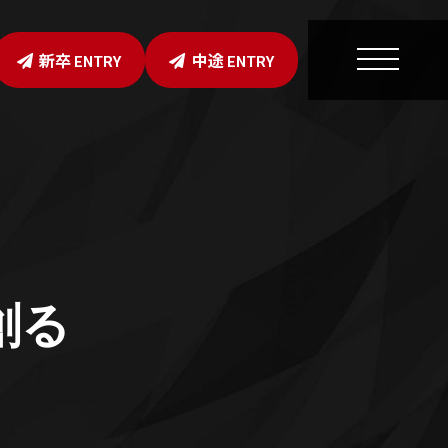
新卒
中途
ENTRY
ENTRY
創る