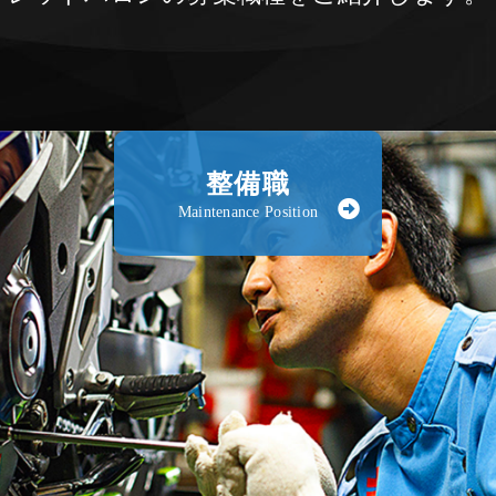
整備職
Maintenance Position