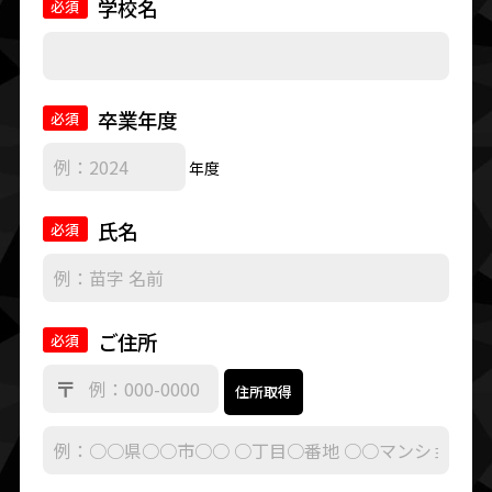
学校名
必須
卒業年度
必須
年度
氏名
必須
ご住所
必須
〒
住所取得